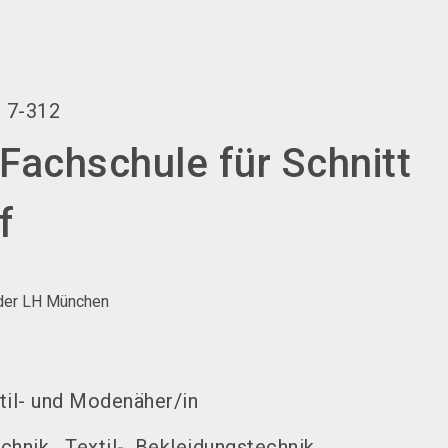
language
EN
search
r
7-312
Fachschule für Schnitt
f
der LH München
til- und Modenäher/in
echnik
Textil-, Bekleidungstechnik