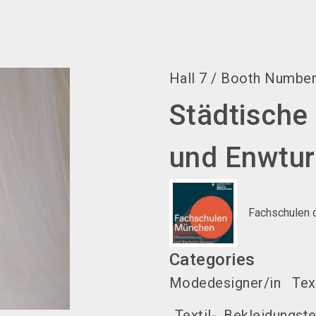
Hall
7
/
Booth Numbe
Städtische 
und Enwtur
Fachschulen 
Categories
Modedesigner/in
Tex
Textil-, Bekleidungst