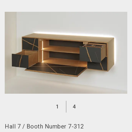
language
EN
search
1
4
Hall
7
/
Booth Number
7-312