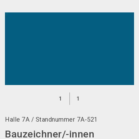
language
DE
search
1
1
Halle
7A
/
Standnummer
7A-521
Bauzeichner/-innen