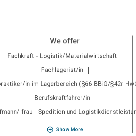
We offer
Fachkraft - Logistik/Materialwirtschaft
Fachlagerist/in
raktiker/in im Lagerbereich (§66 BBiG/§42r Hw
Berufskraftfahrer/in
fmann/-frau - Spedition und Logistikdienstleistu
add_circle_outline
Show More