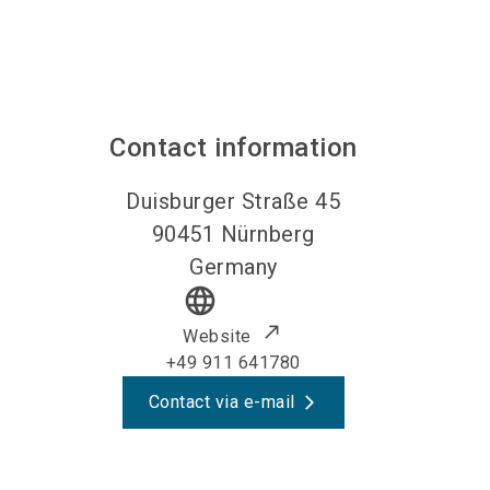
Contact information
Duisburger Straße 45
90451
Nürnberg
Germany
language
Website
+49 911 641780
Contact via e-mail