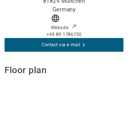
81829
München
Germany
language
Website
+49 89 1786750
Contact via e-mail
Floor plan