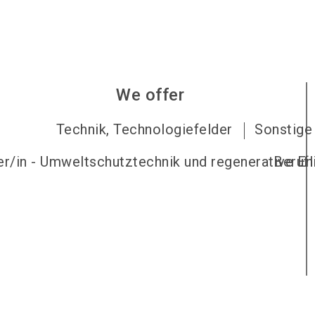
We offer
Technik, Technologiefelder
Sonstige 
er/in - Umweltschutztechnik und regenerative En
Berufl