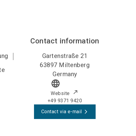
Contact information
ung
Gartenstraße 21
63897
Miltenberg
te
Germany
language
Website
+49 9371 9420
Contact via e-mail