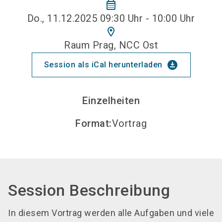
calendar_month
Do., 11.12.2025 09:30 Uhr - 10:00 Uhr
location_on
Raum Prag, NCC Ost
download_for_offline
Session als iCal herunterladen
Einzelheiten
Format
:
Vortrag
Session Beschreibung
In diesem Vortrag werden alle Aufgaben und viele