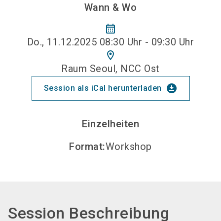
Wann & Wo
calendar_month
Do., 11.12.2025 08:30 Uhr - 09:30 Uhr
location_on
Raum Seoul, NCC Ost
download_for_offline
Session als iCal herunterladen
Einzelheiten
Format
:
Workshop
Session Beschreibung