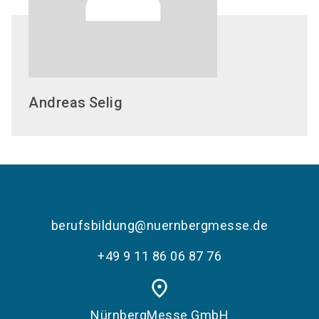
Andreas
Selig
berufsbildung@nuernbergmesse.de
+49 9 11 86 06 87 76
place
NürnbergMesse GmbH