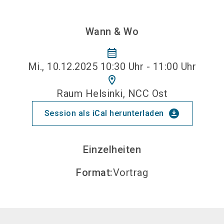
Wann & Wo
calendar_month
Mi., 10.12.2025 10:30 Uhr - 11:00 Uhr
location_on
Raum Helsinki, NCC Ost
download_for_offline
Session als iCal herunterladen
Einzelheiten
Format
:
Vortrag