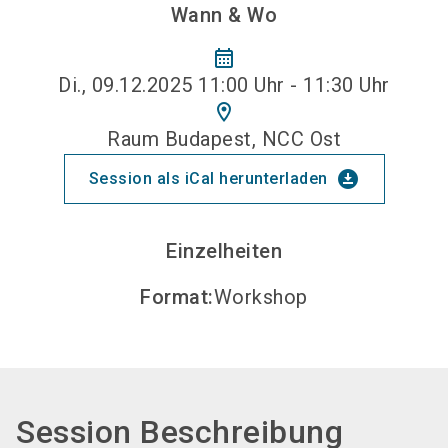
Wann & Wo
calendar_month
Di., 09.12.2025 11:00 Uhr - 11:30 Uhr
location_on
Raum Budapest, NCC Ost
download_for_offline
Session als iCal herunterladen
Einzelheiten
Format
:
Workshop
Session Beschreibung