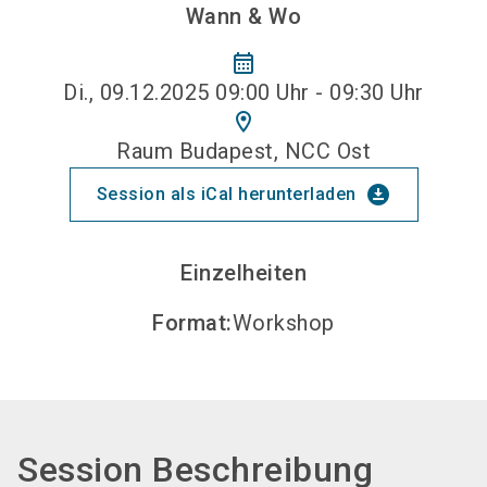
Wann & Wo
calendar_month
Di., 09.12.2025 09:00 Uhr - 09:30 Uhr
location_on
Raum Budapest, NCC Ost
download_for_offline
Session als iCal herunterladen
Einzelheiten
Format
:
Workshop
Session Beschreibung