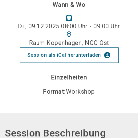
Wann & Wo
calendar_month
Di., 09.12.2025 08:00 Uhr - 09:00 Uhr
location_on
Raum Kopenhagen, NCC Ost
download_for_offline
Session als iCal herunterladen
Einzelheiten
Format
:
Workshop
Session Beschreibung