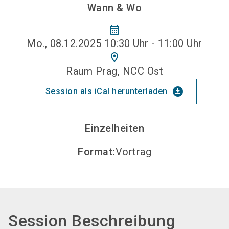
Wann & Wo
calendar_month
Mo., 08.12.2025 10:30 Uhr - 11:00 Uhr
location_on
Raum Prag, NCC Ost
download_for_offline
Session als iCal herunterladen
Einzelheiten
Format
:
Vortrag
Session Beschreibung