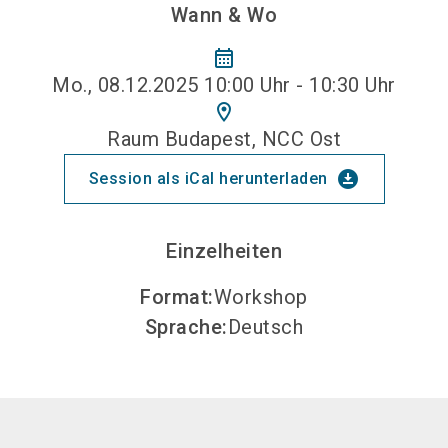
Wann & Wo
calendar_month
Mo., 08.12.2025 10:00 Uhr - 10:30 Uhr
location_on
Raum Budapest, NCC Ost
download_for_offline
Session als iCal herunterladen
Einzelheiten
Format
:
Workshop
Sprache
:
Deutsch