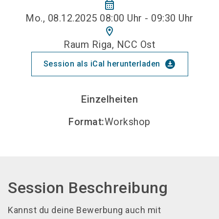
calendar_month
Mo., 08.12.2025 08:00 Uhr - 09:30 Uhr
location_on
Raum Riga, NCC Ost
download_for_offline
Session als iCal herunterladen
Einzelheiten
Format
:
Workshop
Session Beschreibung
Kannst du deine Bewerbung auch mit