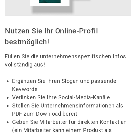
Wichtig: Der Name wird im Online-Profil,
Wählen Sie ein oder zwei Produkte aus
–
Hallenplan, Messebegleiter und TicketCenter
oder schalten Sie bei Bedarf zusätzliche
angezeigt.
Produktprofile frei.
Geben Sie alle relevanten Informationen ein
Weisen Sie den Produkten passende
Nutzen Sie Ihr Online-Profil
– z. B. Beschreibung, Kontaktdaten,
Produktgruppen zu
.
bestmöglich!
Bildmaterial, Dateien.
Speichern Sie Ihre Angaben
, damit sie
übernommen werden.
Füllen Sie die unternehmensspezifischen Infos
vollständig aus!
Ergänzen Sie Ihren Slogan und passende
Keywords
Verlinken Sie Ihre Social-Media-Kanäle
Stellen Sie Unternehmensinformationen als
PDF zum Download bereit
Geben Sie Mitarbeiter für direkten Kontakt an
(ein Mitarbeiter kann einem Produkt als