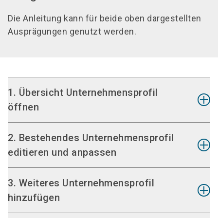
Die Anleitung kann für beide oben dargestellten
Ausprägungen genutzt werden.
1. Übersicht Unternehmensprofil
öffnen
Klicken Sie auf der Startseite auf
2. Bestehendes Unternehmensprofil
"Unternehmensprofile".
editieren und anpassen
In der Übersicht können Sie:
- ein
weiteres Unternehmensprofil anlegen
Passen Sie das bestehende
3. Weiteres Unternehmensprofil
oder
Unternehmensprofil an – möchten Sie es für
hinzufügen
- ein
bestehendes Unternehmensprofil
eine bestimmte Messe nutzen oder eine Marke
bearbeiten
.