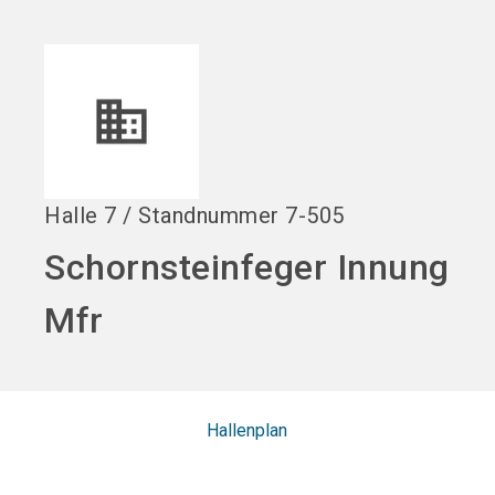
language
DE
search
Halle
7
/
Standnummer
7-505
Schornsteinfeger Innung
Mfr
Hallenplan