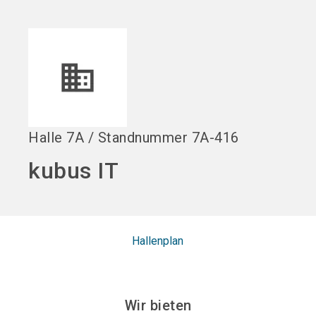
language
DE
search
Halle
7A
/
Standnummer
7A-416
kubus IT
Hallenplan
Wir bieten