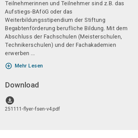
Teilnehmerinnen und Teilnehmer sind z.B. das
Aufstiegs-BAföG oder das
Weiterbildungsstipendium der Stiftung
Begabtenförderung berufliche Bildung. Mit dem
Abschluss der Fachschulen (Meisterschulen,
Technikerschulen) und der Fachakademien
erwerben ...
add_circle_outline
Mehr Lesen
Download
download_for_offline
251111-flyer-fsen-v4.pdf